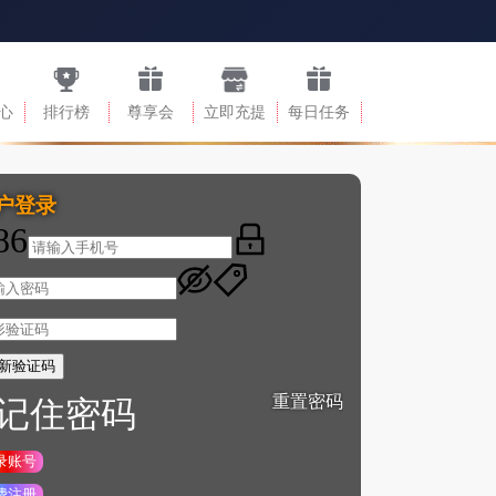
心
排行榜
尊享会
立即充提
每日任务
户登录
86
新验证码
重置密码
记住密码
录账号
费注册