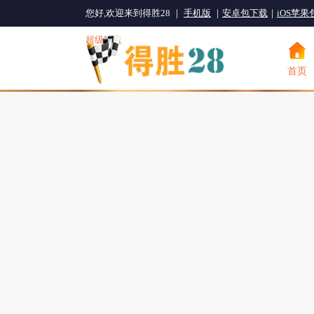
您好,欢迎来到得胜28 ｜
手机版
｜
安卓包下载
｜
iOS苹
超级转盘
|
个人信息
|
客服咨询
首页